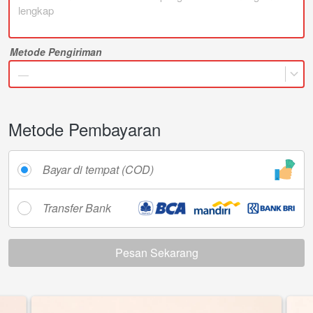
Metode Pengiriman
—
Metode Pembayaran
Bayar di tempat (COD)
Transfer Bank
Pesan Sekarang
`