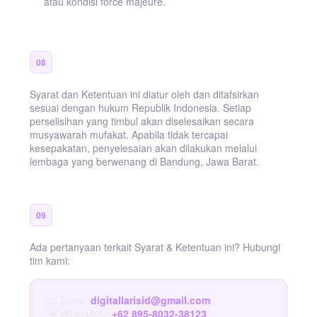
atau kondisi force majeure.
Hukum yang Berlaku
08
Syarat dan Ketentuan ini diatur oleh dan ditafsirkan
sesuai dengan hukum Republik Indonesia. Setiap
perselisihan yang timbul akan diselesaikan secara
musyawarah mufakat. Apabila tidak tercapai
kesepakatan, penyelesaian akan dilakukan melalui
lembaga yang berwenang di Bandung, Jawa Barat.
Hubungi Kami
09
Ada pertanyaan terkait Syarat & Ketentuan ini? Hubungi
tim kami:
📧 Email:
digitallarisid@gmail.com
💬 WhatsApp:
+62 895-8032-38123