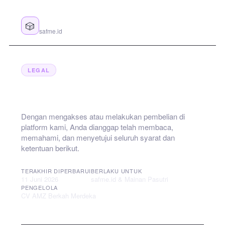
Imajikarya
🎲
safme.id
LEGAL
Syarat & Ketentuan
Dengan mengakses atau melakukan pembelian di
platform kami, Anda dianggap telah membaca,
memahami, dan menyetujui seluruh syarat dan
ketentuan berikut.
TERAKHIR DIPERBARUI
BERLAKU UNTUK
11 Juni 2026
safme.id & Mainan Pasutri
PENGELOLA
CV AMZ Berkah Merdeka