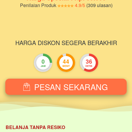
Penilaian Produk
4.9/5
 (309 ulasan)
HARGA DISKON SEGERA BERAKHIR
0
44
34
JAM
MENIT
DETIK
PESAN SEKARANG
`
BELANJA TANPA RESIKO