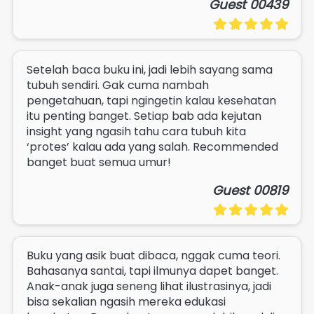
Guest 00439
Setelah baca buku ini, jadi lebih sayang sama 
tubuh sendiri. Gak cuma nambah 
pengetahuan, tapi ngingetin kalau kesehatan 
itu penting banget. Setiap bab ada kejutan 
insight yang ngasih tahu cara tubuh kita 
‘protes’ kalau ada yang salah. Recommended 
banget buat semua umur! 
Guest 00819
Buku yang asik buat dibaca, nggak cuma teori. 
Bahasanya santai, tapi ilmunya dapet banget. 
Anak-anak juga seneng lihat ilustrasinya, jadi 
bisa sekalian ngasih mereka edukasi 