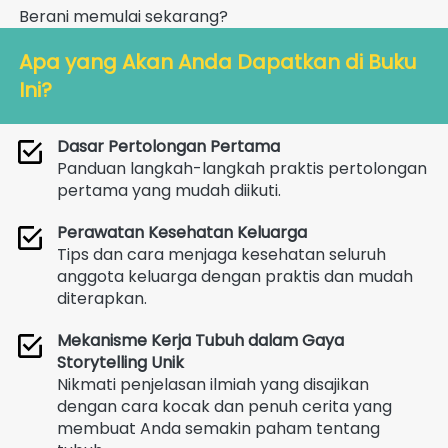
Berani memulai sekarang? 
Apa yang Akan Anda Dapatkan di Buku 
Ini? 
Dasar Pertolongan Pertama
Panduan langkah-langkah praktis pertolongan 
pertama yang mudah diikuti. 
Perawatan Kesehatan Keluarga
Tips dan cara menjaga kesehatan seluruh 
anggota keluarga dengan praktis dan mudah 
diterapkan. 
Mekanisme Kerja Tubuh dalam Gaya 
Storytelling Unik
Nikmati penjelasan ilmiah yang disajikan 
dengan cara kocak dan penuh cerita yang 
membuat Anda semakin paham tentang 