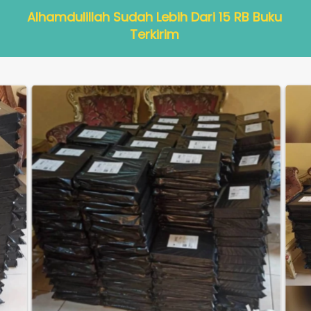
Alhamdulillah Sudah Lebih Dari 15 RB Buku 
Terkirim