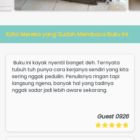
Kata Mereka yang Sudah Membaca Buku Ini :
 Buku ini kayak nyentil banget deh. Ternyata 
tubuh tuh punya cara kerjanya sendiri yang kita 
sering nggak peduliin. Penulisnya ringan tapi 
langsung ngena, banyak hal yang tadinya 
nggak sadar jadi lebih aware sekarang. 
Guest 0926