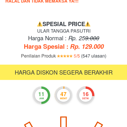
HALAL DAN TIDAK MEMAKSA YA!!!
SPESIAL PRICE
ULAR TANGGA PASUTRI
Harga Normal : 
Rp. 25
9.000
Harga Spesial : 
Rp. 129.000
Penilaian Produk
5
/5
 (547 ulasan)
HARGA DISKON SEGERA BERAKHIR
11
47
15
JAM
MENIT
DETIK