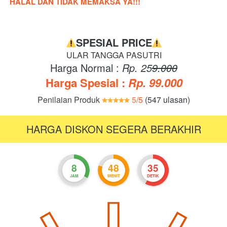
HALAL DAN TIDAK MEMAKSA YA!!!
SPESIAL PRICE
ULAR TANGGA PASUTRI
Harga Normal : 
Rp. 25
9.000
Harga Spesial : 
Rp. 99.000
Penilaian Produk
5
/5
 (547 ulasan)
HARGA DISKON SEGERA BERAKHIR
8
48
34
JAM
MENIT
DETIK