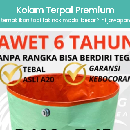
Kolam Terpal Premium
 ternak ikan tapi tak nak modal besar? Ini jawapan