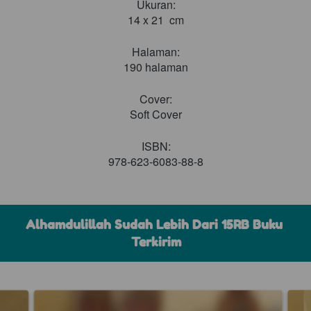
Ukuran:
14 x 21  cm
Mohon Maaf! Sepertinya ada masalah. 
Tolong refresh browser kamu
Halaman:
190 halaman
`
Kembali
Cover:
Soft Cover
ISBN:
978-623-6083-88-8
Alhamdulillah Sudah Lebih Dari 15RB Buku 
Terkirim