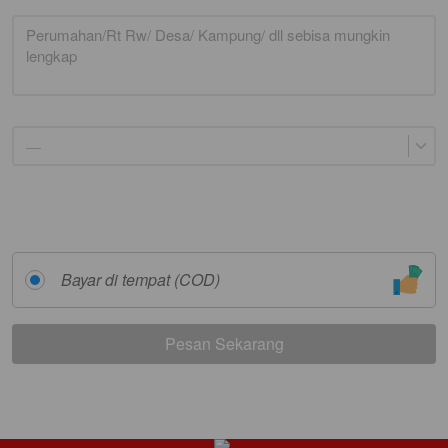
—
Bayar di tempat (COD)
Pesan Sekarang
`