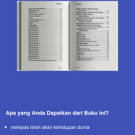
Apa yang Anda Dapatkan dari Buku ini?
melepas lelah akan kehidupan dunia