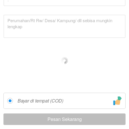
—
Bayar di tempat (COD)
Pesan Sekarang
`