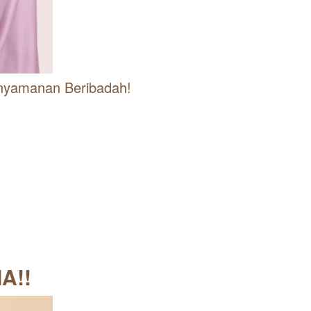
enyamanan Beribadah!
A!!