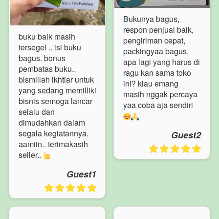
Bukunya bagus, 
respon penjual baik, 
buku baik masih 
pengiriman cepat, 
tersegel .. isi buku 
packingyaa bagus, 
bagus. bonus 
apa lagi yang harus di 
pembatas buku.. 
ragu kan sama toko 
bismillah ikhtiar untuk 
ini? klau emang 
yang sedang memilliki 
masih nggak percaya 
bisnis semoga lancar 
yaa coba aja sendiri 
selalu dan 
dimudahkan dalam 
segala kegiatannya. 
Guest2
aamiin.. terimakasih 
seller.. 
Guest1