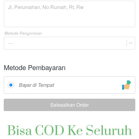
Metode Pengiriman
—
Metode Pembayaran
Bayar di Tempat
Selesaikan Order
`